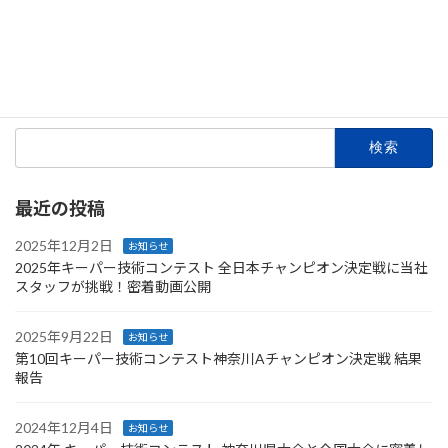
続きを読む
投
1
2
…
6
»
固
固
固
定
定
定
稿
ペ
ペ
ペ
検
ー
ー
ー
の
索:
ジ
ジ
ジ
ペ
最近の投稿
ー
ジ
2025年12月2日
お知らせ
2025年キーパー技術コンテスト 全日本チャンピオン決定戦に当社
送
スタッフが挑戦！密着動画公開
り
2025年9月22日
お知らせ
第10回キーパー技術コンテスト神奈川Aチャンピオン決定戦 結果
報告
2024年12月4日
お知らせ