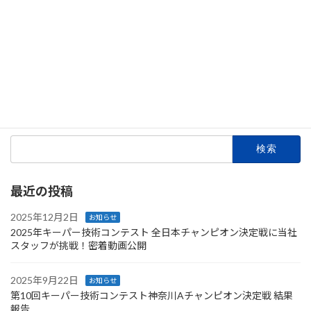
テナンスを行っておくことで本来の“冷え”を感
じるこ […]
続きを読む
投
1
2
»
固
固
定
定
稿
ペ
ペ
検
ー
ー
の
索:
ジ
ジ
ペ
最近の投稿
ー
ジ
2025年12月2日
お知らせ
2025年キーパー技術コンテスト 全日本チャンピオン決定戦に当社
送
スタッフが挑戦！密着動画公開
り
2025年9月22日
お知らせ
第10回キーパー技術コンテスト神奈川Aチャンピオン決定戦 結果
報告