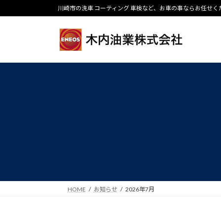
コ
ナ
川崎市の洗車 コーティング 車検など、お車の事ならお任せく
ン
ビ
テ
ゲ
ン
ー
ツ
シ
へ
ョ
ス
ン
キ
に
ッ
移
プ
動
HOME
お知らせ
2026年7月