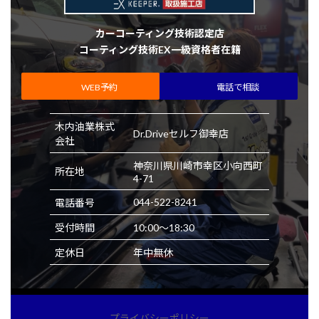
カーコーティング技術認定店
コーティング技術EX一級資格者在籍
WEB予約
電話で相談
木内油業株式
Dr.Driveセルフ御幸店
会社
神奈川県川崎市幸区小向西町
所在地
4-71
044-522-8241
電話番号
受付時間
10:00〜18:30
定休日
年中無休
プライバシーポリシー