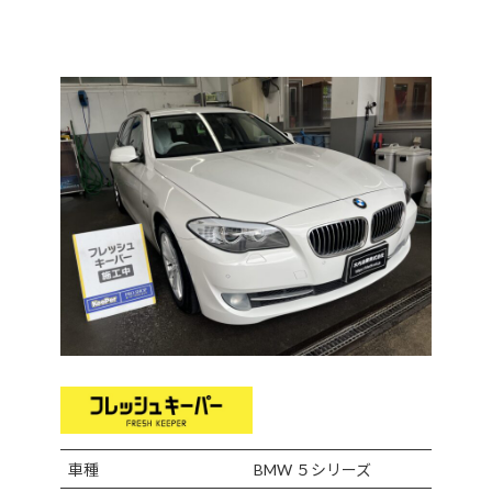
コ
ナ
ン
ビ
テ
ゲ
ン
ー
ツ
シ
へ
ョ
ス
ン
キ
に
ッ
移
プ
動
車種
BMW ５シリーズ