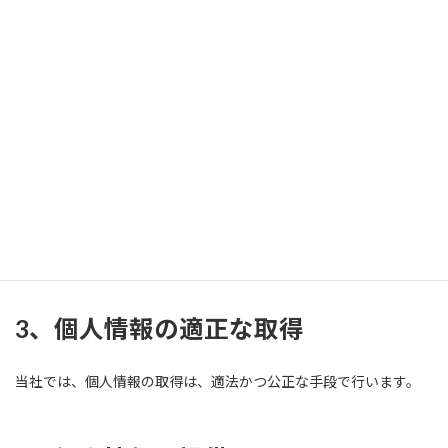
顧客サポート、メンテナンスの提供
お問い合わせ・ご相談への対応
各種会員制サービスの提供
サービス開発、アンケート調査実施、モニター等の実
施
契約の履行
採用応募者に関する個人情報
採用応募者（インターンシップを含む）への採用情報
等の提供・連絡
当社での採用業務管理
3、個人情報の適正な取得
当社では、個人情報の取得は、適法かつ公正な手段で行います。