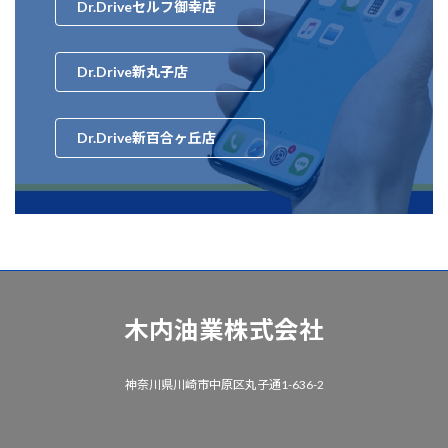
Dr.Driveセルフ御幸店
Dr.Drive新丸子店
Dr.Drive新百合ヶ丘店
木内油業株式会社
神奈川県川崎市中原区丸子通1-636-2